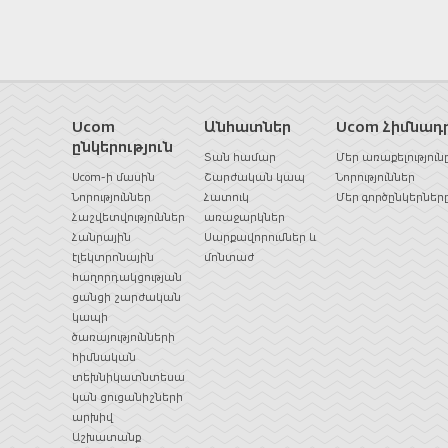
Ucom
Անհատներ
Ucom Հիմնադ
ընկերություն
Տան համար
Մեր առաքելություն
Ucom-ի մասին
Շարժական կապ
Նորություններ
Նորություններ
Հատուկ
Մեր գործընկերներ
Հաշվետվություններ
առաջարկներ
Հանրային
Սարքավորումներ և
էլեկտրոնային
մոնտաժ
հաղորդակցության
ցանցի շարժական
կապի
ծառայությունների
հիմնական
տեխնիկատնտեսա
կան ցուցանիշների
արխիվ
Աշխատանք