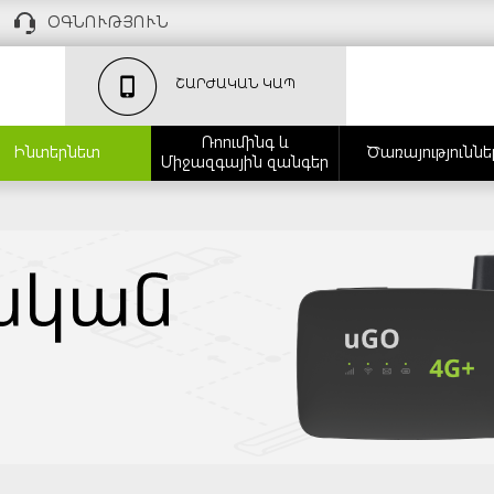
ՕԳՆՈՒԹՅՈՒՆ
ՇԱՐԺԱԿԱՆ ԿԱՊ
Ռոումինգ և
Ինտերնետ
Ծառայություննե
Միջազգային զանգեր