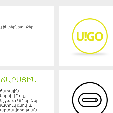
 ինտերնետ
Ձեր
*
ՃԱՐԱՅԻՆ
ճարային
նորհիվ Դուք
ել շա՜տ ԳԲ-եր Ձեր
հատուկ գնով և
պարտավորության։