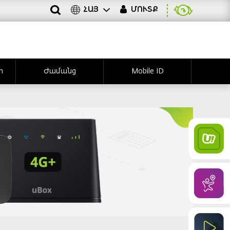
ՀԱՅ
ՄՈՒՏՔ
ր
Ժամանց
Mobile ID