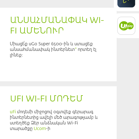
ԱՆՍԱՀՄԱՆԱՓԱԿ WI-
FI ԱՄԵՆՈՒՐ
Միացե՛ք uGo Super 6500-ին և ստացեք
անսահմանափակ ինտերնետ
*
որտեղ էլ
լինեք։
UFI WI-FI ՄՈԴԵՄ
uFi
մոդեմի միջոցով օգտվեք գերարագ
ինտերնետից ավելի մեծ արագությամբ և
ստեղծեք Ձեր անձնական Wi-Fi
տարածքը
Ucom
-ի