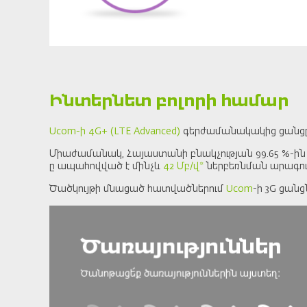
Ինտերնետ բոլորի համար
Ucom-ի 4G+ (LTE Advanced)
գերժամանակակից ցանցը 
Միաժամանակ, Հայաստանի բնակչության 99.65 %-ին հա
ը ապահովված է մինչև
42 Մբ/վ*
ներբեռնման արագութ
Ծածկույթի մնացած հատվածներում
Ucom
-ի 3G ցան