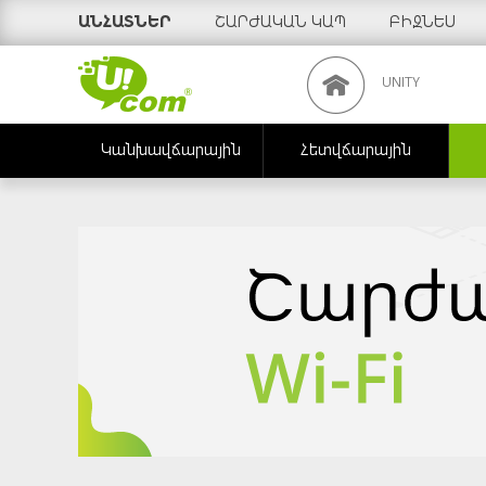
ԱՆՀԱՏՆԵՐ
ՇԱՐԺԱԿԱՆ ԿԱՊ
ԲԻԶՆԵՍ
UNITY
Կանխավճարային
Հետվճարային