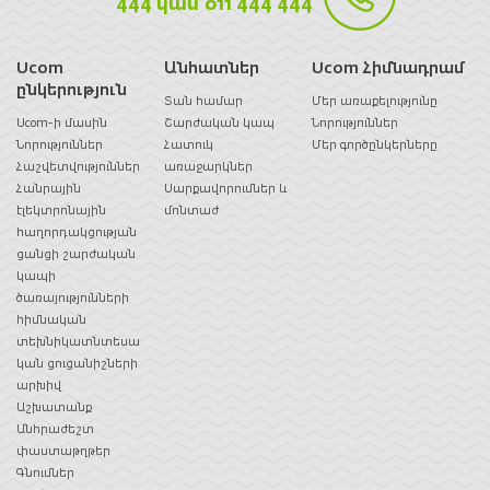
444 կամ 011 444 444
Ucom
Անհատներ
Ucom Հիմնադրամ
ընկերություն
Տան համար
Մեր առաքելությունը
Ucom-ի մասին
Շարժական կապ
Նորություններ
Նորություններ
Հատուկ
Մեր գործընկերները
Հաշվետվություններ
առաջարկներ
Հանրային
Սարքավորումներ և
էլեկտրոնային
մոնտաժ
հաղորդակցության
ցանցի շարժական
կապի
ծառայությունների
հիմնական
տեխնիկատնտեսա
կան ցուցանիշների
արխիվ
Աշխատանք
Անհրաժեշտ
փաստաթղթեր
Գնումներ