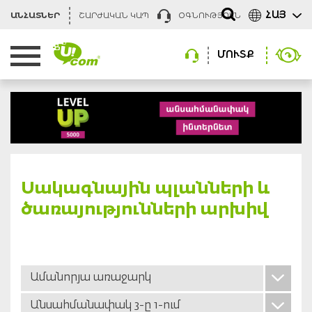
ՀԱՅ
ԱՆՀԱՏՆԵՐ
ՇԱՐԺԱԿԱՆ ԿԱՊ
ՕԳՆՈՒԹՅՈՒՆ
ՄՈՒՏՔ
Սակագնային պլանների և
ծառայությունների արխիվ
Ամանորյա առաջարկ
Անսահմանափակ 3-ը 1-ում