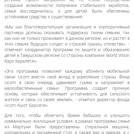
создания возможности получения стабильного заработка,
семья воссоединилась, а для детей были обеспечены
устойчивые средства к существованию.
«Мы как благотворительная организация и корпоративные
партнеры должны оказывать поддержку таким семьям, так
как они не только проживают в данном регионе, но и растят в
этих семьях будущих солдат и стражей границ отечества», -
отмечает координатор программ по защите и образованию
детей в Тавушском регионе со стороны компании World Vision
Каро Карапетян.
«Эта программа позволяет каждому абоненту мобильной
связи Ucom внести свой вклад в укрепление страны. Фонд
Ucom в свою очередь удваивает сумму и направляет в
малообеспеченные семьи. Программа создает прочную
основу, которая обеспечивает устойчивость для сельского
жителя и связь со своей землей», - отметил директор фонда
Ucom Ашот Барсегян.
Для того, чтобы облегчить бремя бабушки и улучшить
коммунально-жилищные условия, в рамках программы семье
из Мартуни были предоставлены: стиральная машина,
холодильник и письменный стол, а также еда и одежда, а с