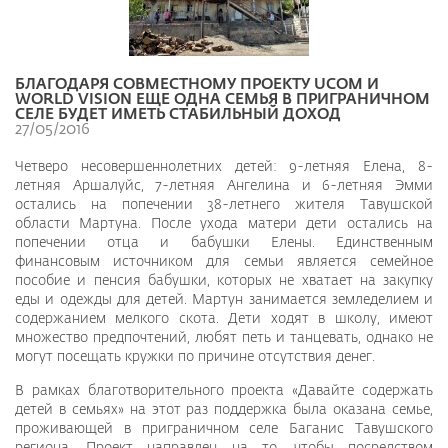
БЛАГОДАРЯ СОВМЕСТНОМУ ПРОЕКТУ UCOM И
WORLD VISION ЕЩЕ ОДНА СЕМЬЯ В ПРИГРАНИЧНОМ
СЕЛЕ БУДЕТ ИМЕТЬ СТАБИЛЬНЫЙ ДОХОД
27/05/2016
Четверо несовершеннолетних детей: 9-летняя Елена, 8-
летняя Аршалуйс, 7-летняя Ангелина и 6-летняя Эмми
остались на попечении 38-летнего жителя Тавушской
области Мартуна. После ухода матери дети остались на
попечении отца и бабушки Елены. Единственным
финансовым источником для семьи является семейное
пособие и пенсия бабушки, которых не хватает на закупку
еды и одежды для детей. Мартун занимается земледелием и
содержанием мелкого скота. Дети ходят в школу, имеют
множество предпочтений, любят петь и танцевать, однако не
могут посещать кружки по причине отсутствия денег.
В рамках благотворительного проекта «Давайте содержать
детей в семьях» на этот раз поддержка была оказана семье,
проживающей в приграничном селе Баганис Тавушского
региона. Проект направлен на то, чтобы посредством