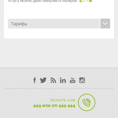
Услугу можно деактивировать наберав
*4
27
*
0
#
Тарифы
звоните нам
444 или 011 444 444