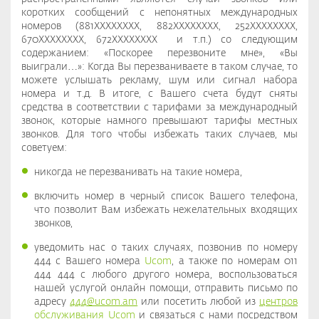
коротких сообщений с непонятных международных
номеров (881XXXXXXXX, 882XXXXXXXX, 252XXXXXXXX,
670XXXXXXXX, 672XXXXXXXX и т.п.) со следующим
содержанием: «Поскорее перезвоните мне», «Вы
выиграли…»: Когда Вы перезваниваете в таком случае, то
можете услышать рекламу, шум или сигнал набора
номера и т.д. В итоге, с Вашего счета будут сняты
средства в соответствии с тарифами за международный
звонок, которые намного превышают тарифы местных
звонков. Для того чтобы избежать таких случаев, мы
советуем:
никогда не перезванивать на такие номера,
включить номер в черный список Вашего телефона,
что позволит Вам избежать нежелательных входящих
звонков,
уведомить нас о таких случаях, позвонив по номеру
444 с Вашего номера
Ucom
, а также по номерам 011
444 444 с любого другого номера, воспользоваться
нашей услугой онлайн помощи, отправить письмо по
адресу
444@ucom.am
или посетить любой из
центров
обслуживания Ucom
и связаться с нами посредством